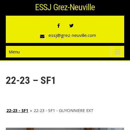
Skip
ESSJ Grez-Neuville
to
content
essj@grez-neuville.com
Menu
22-23 – SF1
22-23 - SF1
»
22-23 - SF1 - GUYONNIERE EXT